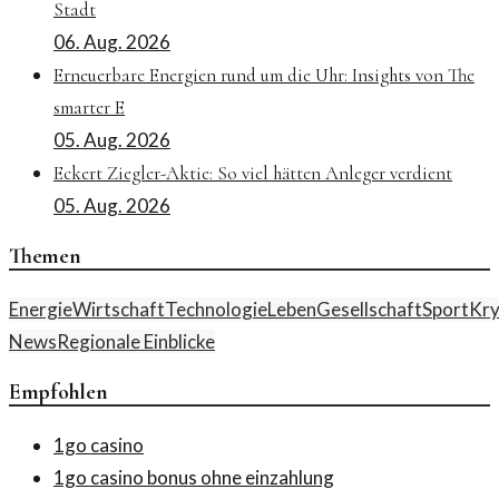
Stadt
06. Aug. 2026
Erneuerbare Energien rund um die Uhr: Insights von The
smarter E
05. Aug. 2026
Eckert Ziegler-Aktie: So viel hätten Anleger verdient
05. Aug. 2026
Themen
Energie
Wirtschaft
Technologie
Leben
Gesellschaft
Sport
Kry
News
Regionale Einblicke
Empfohlen
1go casino
1go casino bonus ohne einzahlung