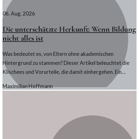
06. Aug. 2026
Die unterschätzte Herkunft: Wenn Bildung
nicht alles ist
Was bedeutet es, von Eltern ohne akademischen
Hintergrund zu stammen? Dieser Artikel beleuchtet die
Klischees und Vorurteile, die damit einhergehen. Ein
Beitrag über Identität und Wertschätzung.
Maximilian Hoffmann