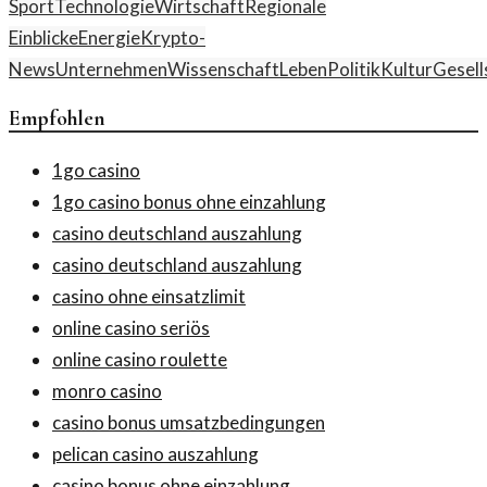
Sport
Technologie
Wirtschaft
Regionale
Einblicke
Energie
Krypto-
News
Unternehmen
Wissenschaft
Leben
Politik
Kultur
Gesell
Empfohlen
1go casino
1go casino bonus ohne einzahlung
casino deutschland auszahlung
casino deutschland auszahlung
casino ohne einsatzlimit
online casino seriös
online casino roulette
monro casino
casino bonus umsatzbedingungen
pelican casino auszahlung
casino bonus ohne einzahlung