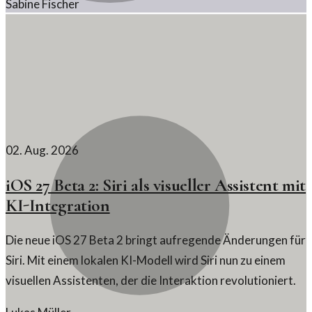
Sabine Fischer
gefährden.
02. Aug. 2026
iOS 27 Beta 2: Siri als visueller Assistent mit
KI-Integration
Die neue iOS 27 Beta 2 bringt aufregende Änderungen für
Siri. Mit einem lokalen KI-Modell wird Siri nun zu einem
visuellen Assistenten, der die Interaktion revolutioniert.