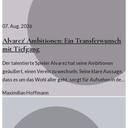
07. Aug. 2026
Alvarez' Ambitionen: Ein Transferwunsch
mit Tiefgang
Der talentierte Spieler Alvarez hat seine Ambitionen
geäußert, einen Verein zu wechseln. Seine klare Aussage,
dass es um das Wohl aller geht, sorgt für Aufsehen in der
Sportwelt.
Maximilian Hoffmann